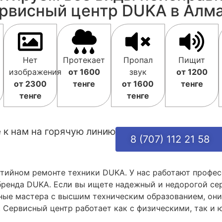
рвисный центр DUKA в Алм
Нет
Протекает
Пропал
Пищит
изображения
от 1600
звук
от 1200
от 2300
тенге
от 1600
тенге
тенге
тенге
 к нам на горячую линию
8 (707) 112 21 58
нтийном ремонте техники DUKA. У нас работают проф
бренда DUKA. Если вы ищете надежный и недорогой се
ные мастера с высшим техническим образованием, они
 Сервисный центр работает как с физическими, так и