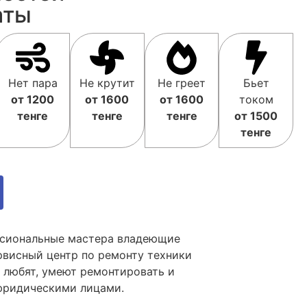
аты
Нет пара
Не крутит
Не греет
Бьет
от 1200
от 1600
от 1600
током
тенге
тенге
тенге
от 1500
тенге
ессиональные мастера владеющие
рвисный центр по ремонту техники
 любят, умеют ремонтировать и
 юридическими лицами.