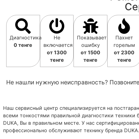
Се
Диагностика
Не
Показывает
Пахнет
0 тенге
включается
ошибку
горелым
от 1300
от 1500
от 2300
тенге
тенге
тенге
Не нашли нужную неисправность? Позвоните
Наш сервисный центр специализируется на постгара
всеми тонкостями правильной диагностики техники 
DUKA, Вы в правильном месте. У нас сертифицирован
профессионально обслуживают технику бренда DUKA.